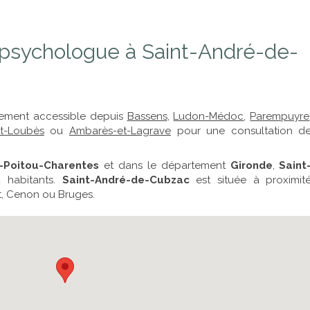
psychologue à Saint-André-de-
lement accessible depuis
Bassens
,
Ludon-Médoc
,
Parempuyre
nt-Loubès
ou
Ambarès-et-Lagrave
pour une consultation d
n-Poitou-Charentes
et dans le département
Gironde
,
Saint
 habitants.
Saint-André-de-Cubzac
est située à proximit
t, Cenon ou Bruges.