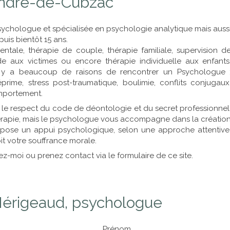
André-de-Cubzac
psychologue et spécialisée en psychologie analytique mais auss
uis bientôt 15 ans.
ale, thérapie de couple, thérapie familiale, supervision d
de aux victimes ou encore thérapie individuelle aux enfants
 Il y a beaucoup de raisons de rencontrer un Psychologue 
éprime, stress post-traumatique, boulimie, conflits conjugaux
omportement.
 le respect du code de déontologie et du secret professionnel
thérapie, mais le psychologue vous accompagne dans la créatio
pose un appui psychologique, selon une approche attentive
oit votre souffrance morale.
-moi ou prenez contact via le formulaire de ce site.
érigeaud, psychologue
Prénom