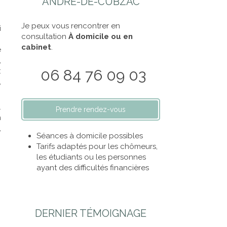
ANDRÉ-DE-CUBZAC
Je peux vous rencontrer en
i
consultation
À domicile ou en
cabinet
.
e
,
:
06 84 76 09 03
,
.
Prendre rendez-vous
n
,
Séances à domicile possibles
Tarifs adaptés pour les chômeurs,
les étudiants ou les personnes
ayant des difficultés financières
DERNIER TÉMOIGNAGE