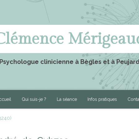
Clémence Mérigeau
Psychologue clinicienne à Bègles et à Peujar
ccueil
Qui suis-je ?
La séance
Infos pratiques
Conta
3240)